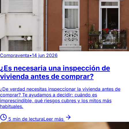
Compraventa
•
14 jun 2026
¿Es necesaria una inspección de
vivienda antes de comprar?
¿De verdad necesitas inspeccionar la vivienda antes de
comprar? Te ayudamos a decidir: cuándo es
imprescindible, qué riesgos cubres y los mitos más
habituales.
5 min de lectura
Leer más