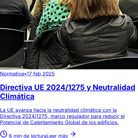
Normativa
•
17 feb 2025
Directiva UE 2024/1275 y Neutralidad
Climática
La UE avanza hacia la neutralidad climática con la
Directiva 2024/1275, marco regulador para reducir el
Potencial de Calentamiento Global de los edificios.
6 min de lectura
Leer más