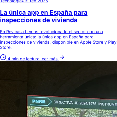
Tecnología
•
19 feb 2025
La única app en España para
inspecciones de vivienda
En Revicasa hemos revolucionado el sector con una
herramienta única: la única app en España para
inspecciones de vivienda, disponible en Apple Store y Play
Store.
4 min de lectura
Leer más