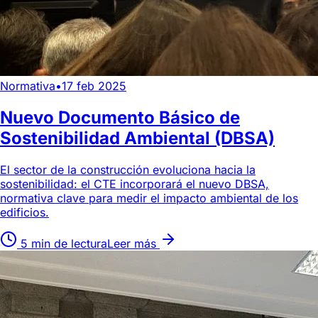
Normativa
•
17 feb 2025
Nuevo Documento Básico de
Sostenibilidad Ambiental (DBSA)
El sector de la construcción evoluciona hacia la
sostenibilidad: el CTE incorporará el nuevo DBSA,
normativa clave para medir el impacto ambiental de los
edificios.
5 min de lectura
Leer más