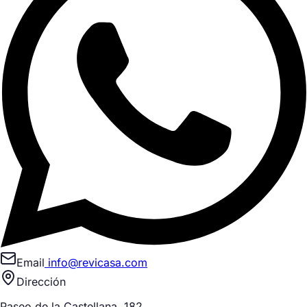
Email
info@revicasa.com
Dirección
Paseo de la Castellana, 182