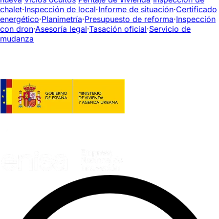
chalet
·
Inspección de local
·
Informe de situación
·
Certificado
energético
·
Planimetría
·
Presupuesto de reforma
·
Inspección
con dron
·
Asesoría legal
·
Tasación oficial
·
Servicio de
mudanza