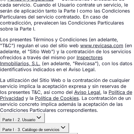
cada servicio. Cuando el Usuario contrate un servicio, le
serán de aplicación tanto la Parte I como las Condiciones
Particulares del servicio contratado. En caso de
contradicción, prevalecen las Condiciones Particulares
sobre la Parte I.
Los presentes Términos y Condiciones (en adelante,
"T&C") regulan el uso del sitio web
www.revicasa.com
(en
adelante, el "Sitio Web") y la contratación de los servicios
ofrecidos a través del mismo por
Inspectores
Inmobiliarios, S.L.
(en adelante, "Revicasa"), con los datos
identificativos indicados en el Aviso Legal.
La utilización del Sitio Web o la contratación de cualquier
servicio implica la aceptación expresa y sin reservas de
los presentes T&C, así como del
Aviso Legal
, la
Política de
Privacidad
y la
Política de Cookies
. La contratación de un
servicio concreto implica además la aceptación de las
Condiciones Particulares correspondientes.
Parte I · 2. Usuario
Parte I · 3. Catálogo de servicios
Los servicios están dirigidos a personas físicas mayores