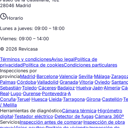
28046 Madrid
Horario
Lunes a jueves: 09:00 – 18:00
Viernes: 09:00 – 14:00
© 2026 Revicasa
Términos y condiciones
Aviso legal
Política de
privacidad
Política de cookies
Condiciones particulares
Inspecciones por
provincia
Madrid
·
Barcelona
·
Valencia
·
Sevilla
·
Málaga
·
Zarago
Palmas
·
Córdoba
·
Valladolid
·
Granada
·
Vitoria
·
Oviedo
·
Santan
Sebastián
·
Toledo
·
Cáceres
·
Badajoz
·
Huelva
·
Jaén
·
Almería
·
Cá
Real
·
Lugo
·
Ourense
·
Pontevedra
·
A
Coruña
·
Teruel
·
Huesca
·
Lleida
·
Tarragona
·
Girona
·
Castellón
·
Te
/ Melilla
Herramientas de diagnóstico
Cámara térmica
·
Higrómetro
digital
·
Testador eléctrico
·
Detector de fugas
·
Cámara 360º
Servicios
Inspección antes de comprar
·
Inspección de obra
nueva
·
Vicios ocultos
·
Peritaje de vivienda
·
Inspección de