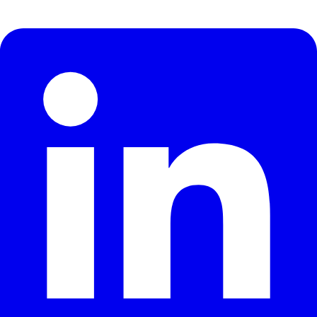
contenido, ni de la actuación de peritos contrarios o de la
Tiempo máximo de espera del técnico: 30 minutos desde
prueba en su conjunto.
la hora programada.
X.10. Plazos
Los plazos del informe pericial son específicos del
encargo y se concretan en el presupuesto, en función de la
complejidad técnica y de la necesidad de pruebas o
documentación adicional. Plazos orientativos: entre 10 y
30 días hábiles desde la visita, ampliables cuando
proceda.
X.11. Confidencialidad
El informe pericial es confidencial y se entrega
exclusivamente al cliente y a quienes este autorice
expresamente (su abogado, procurador, juzgado en su
caso). Revicasa y el técnico firmante guardan secreto
profesional sobre el contenido del informe y sobre la
información obtenida en el marco del encargo.