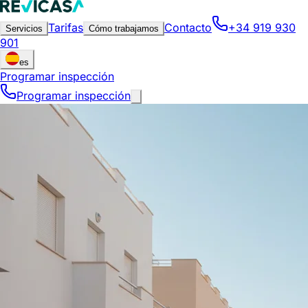
Tarifas
Contacto
+34 919 930
Servicios
Cómo trabajamos
901
es
Programar inspección
Programar inspección