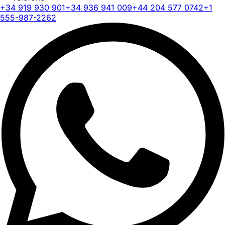
+34 919 930 901
+34 936 941 009
+44 204 577 0742
+1
555-987-2262