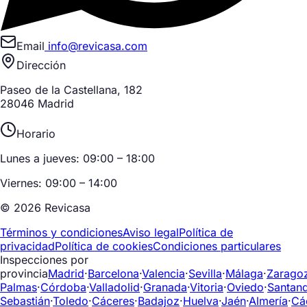
Email
info@revicasa.com
Dirección
Paseo de la Castellana, 182
28046 Madrid
Horario
Lunes a jueves: 09:00 – 18:00
Viernes: 09:00 – 14:00
© 2026 Revicasa
Términos y condiciones
Aviso legal
Política de
privacidad
Política de cookies
Condiciones particulares
Inspecciones por
provincia
Madrid
·
Barcelona
·
Valencia
·
Sevilla
·
Málaga
·
Zarago
Palmas
·
Córdoba
·
Valladolid
·
Granada
·
Vitoria
·
Oviedo
·
Santan
Sebastián
·
Toledo
·
Cáceres
·
Badajoz
·
Huelva
·
Jaén
·
Almería
·
Cá