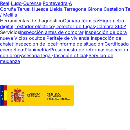
Real
·
Lugo
·
Ourense
·
Pontevedra
·
A
Coruña
·
Teruel
·
Huesca
·
Lleida
·
Tarragona
·
Girona
·
Castellón
·
Te
/ Melilla
Herramientas de diagnóstico
Cámara térmica
·
Higrómetro
digital
·
Testador eléctrico
·
Detector de fugas
·
Cámara 360º
Servicios
Inspección antes de comprar
·
Inspección de obra
nueva
·
Vicios ocultos
·
Peritaje de vivienda
·
Inspección de
chalet
·
Inspección de local
·
Informe de situación
·
Certificado
energético
·
Planimetría
·
Presupuesto de reforma
·
Inspección
con dron
·
Asesoría legal
·
Tasación oficial
·
Servicio de
mudanza