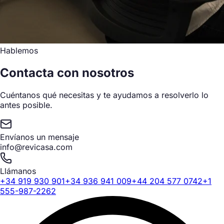
Hablemos
Contacta con nosotros
Cuéntanos qué necesitas y te ayudamos a resolverlo lo
antes posible.
Envíanos un mensaje
info@revicasa.com
Llámanos
+34 919 930 901
+34 936 941 009
+44 204 577 0742
+1
555-987-2262