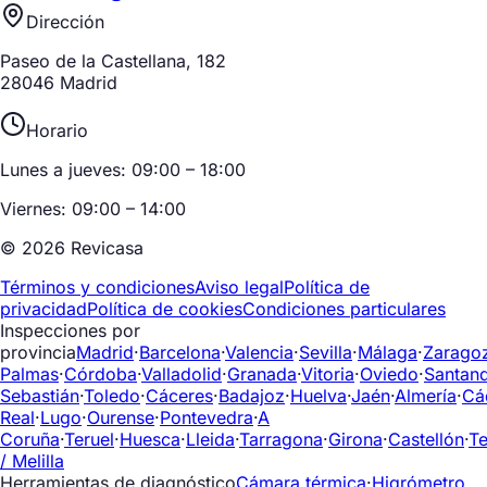
Dirección
Paseo de la Castellana, 182
28046 Madrid
Horario
Lunes a jueves: 09:00 – 18:00
Viernes: 09:00 – 14:00
© 2026 Revicasa
Términos y condiciones
Aviso legal
Política de
privacidad
Política de cookies
Condiciones particulares
Inspecciones por
provincia
Madrid
·
Barcelona
·
Valencia
·
Sevilla
·
Málaga
·
Zarago
Palmas
·
Córdoba
·
Valladolid
·
Granada
·
Vitoria
·
Oviedo
·
Santan
Sebastián
·
Toledo
·
Cáceres
·
Badajoz
·
Huelva
·
Jaén
·
Almería
·
Cá
Real
·
Lugo
·
Ourense
·
Pontevedra
·
A
Coruña
·
Teruel
·
Huesca
·
Lleida
·
Tarragona
·
Girona
·
Castellón
·
Te
/ Melilla
Herramientas de diagnóstico
Cámara térmica
·
Higrómetro