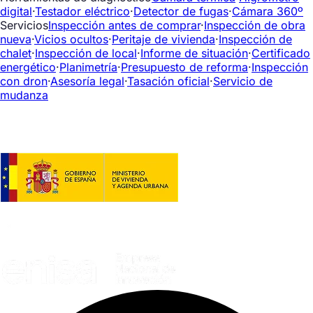
digital
·
Testador eléctrico
·
Detector de fugas
·
Cámara 360º
Servicios
Inspección antes de comprar
·
Inspección de obra
nueva
·
Vicios ocultos
·
Peritaje de vivienda
·
Inspección de
chalet
·
Inspección de local
·
Informe de situación
·
Certificado
energético
·
Planimetría
·
Presupuesto de reforma
·
Inspección
con dron
·
Asesoría legal
·
Tasación oficial
·
Servicio de
mudanza