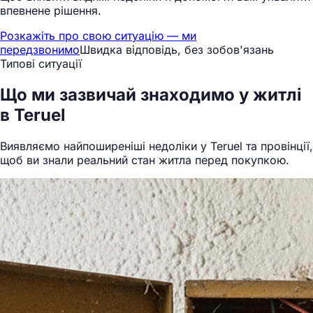
впевнене рішення.
Розкажіть про свою ситуацію — ми
передзвонимо
Швидка відповідь, без зобов'язань
Типові ситуації
Що ми
зазвичай знаходимо
у житлі
в Teruel
Виявляємо найпоширеніші недоліки у Teruel та провінції,
щоб ви знали реальний стан житла перед покупкою.