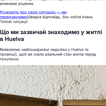
впевнене рішення.
Розкажіть про свою ситуацію — ми
передзвонимо
Швидка відповідь, без зобов'язань
Типові ситуації
Що ми
зазвичай знаходимо
у житлі
в Huelva
Виявляємо найпоширеніші недоліки у Huelva та
провінції, щоб ви знали реальний стан житла перед
покупкою.