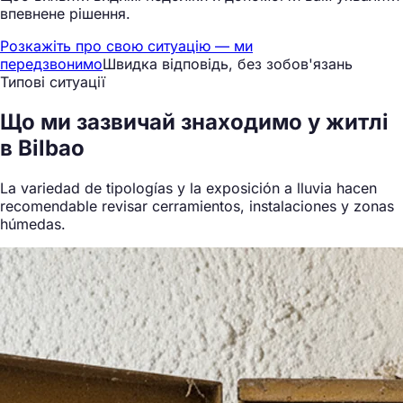
впевнене рішення.
Розкажіть про свою ситуацію — ми
передзвонимо
Швидка відповідь, без зобов'язань
Типові ситуації
Що ми
зазвичай знаходимо
у житлі
в Bilbao
La variedad de tipologías y la exposición a lluvia hacen
recomendable revisar cerramientos, instalaciones y zonas
húmedas.