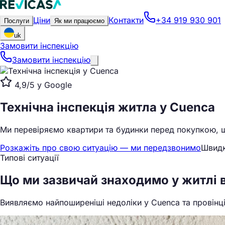
Ціни
Контакти
+34 919 930 901
Послуги
Як ми працюємо
uk
Замовити інспекцію
Замовити інспекцію
4,9/5 у Google
Технічна інспекція житла
у Cuenca
Ми перевіряємо квартири та будинки перед покупкою, щ
Розкажіть про свою ситуацію — ми передзвонимо
Швидк
Типові ситуації
Що ми
зазвичай знаходимо
у житлі 
Виявляємо найпоширеніші недоліки у Cuenca та провінці