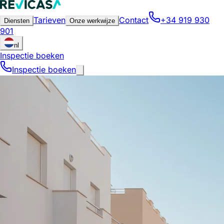
Tarieven
Contact
+34 919 930
Diensten
Onze werkwijze
901
nl
Inspectie boeken
Inspectie boeken