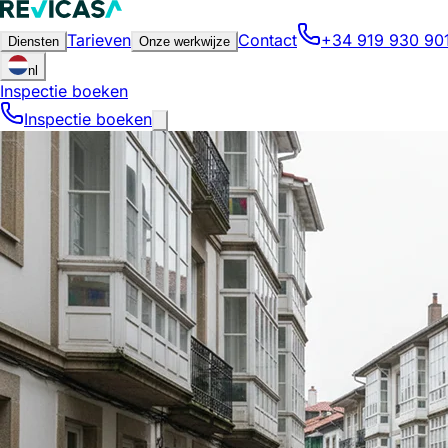
Tarieven
Contact
+34 919 930 90
Diensten
Onze werkwijze
nl
Inspectie boeken
Inspectie boeken