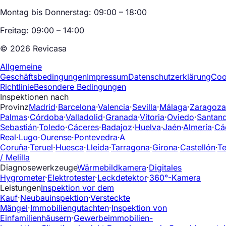
Montag bis Donnerstag: 09:00 – 18:00
Freitag: 09:00 – 14:00
© 2026 Revicasa
Allgemeine
Geschäftsbedingungen
Impressum
Datenschutzerklärung
Coo
Richtlinie
Besondere Bedingungen
Inspektionen nach
Provinz
Madrid
·
Barcelona
·
Valencia
·
Sevilla
·
Málaga
·
Zaragoza
Palmas
·
Córdoba
·
Valladolid
·
Granada
·
Vitoria
·
Oviedo
·
Santan
Sebastián
·
Toledo
·
Cáceres
·
Badajoz
·
Huelva
·
Jaén
·
Almería
·
Cá
Real
·
Lugo
·
Ourense
·
Pontevedra
·
A
Coruña
·
Teruel
·
Huesca
·
Lleida
·
Tarragona
·
Girona
·
Castellón
·
Te
/ Melilla
Diagnosewerkzeuge
Wärmebildkamera
·
Digitales
Hygrometer
·
Elektrotester
·
Leckdetektor
·
360°-Kamera
Leistungen
Inspektion vor dem
Kauf
·
Neubauinspektion
·
Versteckte
Mängel
·
Immobiliengutachten
·
Inspektion von
Einfamilienhäusern
·
Gewerbeimmobilien-