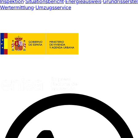
Inspektion
·
Situationsbericht
·
Energieausweis
·
Grundrisserste
Wertermittlung
·
Umzugsservice