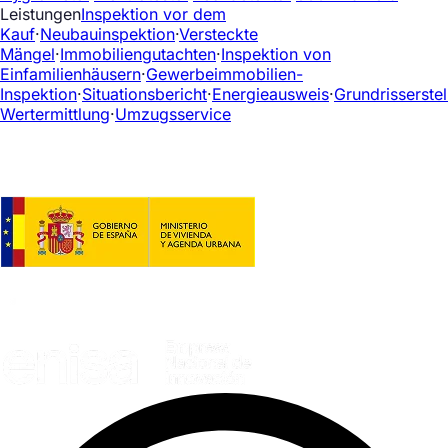
Leistungen
Inspektion vor dem
Kauf
·
Neubauinspektion
·
Versteckte
Mängel
·
Immobiliengutachten
·
Inspektion von
Einfamilienhäusern
·
Gewerbeimmobilien-
Inspektion
·
Situationsbericht
·
Energieausweis
·
Grundrisserste
Wertermittlung
·
Umzugsservice