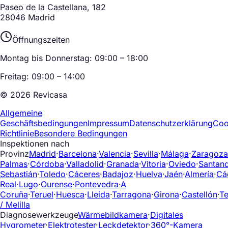
Paseo de la Castellana, 182
28046 Madrid
Öffnungszeiten
Montag bis Donnerstag: 09:00 – 18:00
Freitag: 09:00 – 14:00
© 2026 Revicasa
Allgemeine
Geschäftsbedingungen
Impressum
Datenschutzerklärung
Coo
Richtlinie
Besondere Bedingungen
Inspektionen nach
Provinz
Madrid
·
Barcelona
·
Valencia
·
Sevilla
·
Málaga
·
Zaragoza
Palmas
·
Córdoba
·
Valladolid
·
Granada
·
Vitoria
·
Oviedo
·
Santan
Sebastián
·
Toledo
·
Cáceres
·
Badajoz
·
Huelva
·
Jaén
·
Almería
·
Cá
Real
·
Lugo
·
Ourense
·
Pontevedra
·
A
Coruña
·
Teruel
·
Huesca
·
Lleida
·
Tarragona
·
Girona
·
Castellón
·
Te
/ Melilla
Diagnosewerkzeuge
Wärmebildkamera
·
Digitales
Hygrometer
·
Elektrotester
·
Leckdetektor
·
360°-Kamera