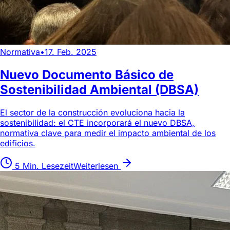
Normativa
•
17. Feb. 2025
Nuevo Documento Básico de
Sostenibilidad Ambiental (DBSA)
El sector de la construcción evoluciona hacia la
sostenibilidad: el CTE incorporará el nuevo DBSA,
normativa clave para medir el impacto ambiental de los
edificios.
5 Min. Lesezeit
Weiterlesen