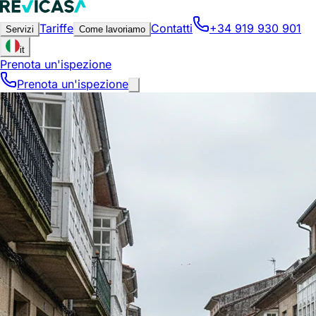
Tariffe
Contatti
+34 919 930 901
Servizi
Come lavoriamo
it
Prenota un'ispezione
Prenota un'ispezione