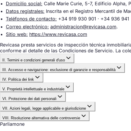
Domicilio social:
Calle Marie Curie, 5-7, Edificio Alpha, 
Datos registrales:
Inscrita en el Registro Mercantil de M
Teléfonos de contacto:
+34 919 930 901 · +34 936 941 
Correo electrónico:
administracion@revicasa.com
.
Sitio web:
https://www.revicasa.com
Revicasa presta servicios de inspección técnica inmobiliari
conforme al detalle de las Condiciones de Servicio. La cole
II. Termini e condizioni generali d'uso
Objeto
III. Accesso e navigazione: esclusione di garanzie e responsabilità
Las presentes Condiciones Generales de Uso (en adelante, "
IV. Politica dei link
Revicasa hará todo lo razonablemente posible por garantizar
incluyendo su estructura, navegación, contenidos y los serv
de sus contenidos y servicios. No se responsabiliza de las 
V. Proprietà intellettuale e industriale
El Sitio Web puede contener enlaces, directorios o motores
Revicasa se reserva la facultad de modificar, en cualquier
Usuario la búsqueda de información, sin que implique recom
Revicasa responde de los daños directos efectivamente cau
contenidos y servicios del Sitio Web.
VI. Protezione dei dati personali
Revicasa es titular —o cuenta con las licencias necesarias
responsabilidad por los contenidos, servicios ni legalidad 
cuando la ley no lo permita. No se responsabiliza del cont
el mismo (a título enunciativo: textos, imágenes, vídeos, s
VII. Azioni legali, legge applicabile e giurisdizione
El acceso al Sitio Web tiene carácter libre y, con carácter 
El tratamiento de datos personales recabados a través del 
Los terceros que establezcan hiperenlaces al Sitio Web de 
proveedor del Usuario. La contratación de determinados ser
Aviso Legal.
Quedan expresamente prohibidas la reproducción, distribuci
No se permite enlazar de forma que se sugiera una asociaci
VIII. Risoluzione alternativa delle controversie
Revicasa se reserva la facultad de ejercer cuantas acciones
del Sitio Web sin autorización expresa y por escrito de Rev
Parliamone
presentes Condiciones.
El Usuario
Los Usuarios que tengan la condición de consumidor pueden 