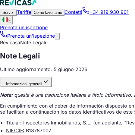
Tariffe
Contatti
+34 919 930 901
Servizi
Come lavoriamo
it
Prenota un'ispezione
Prenota un'ispezione
Revicasa
Note Legali
Note Legali
Ultimo aggiornamento: 5 giugno 2026
I. Informazioni generali
Nota:
questa è una traduzione italiana a titolo informativo. 
En cumplimiento con el deber de información dispuesto en 
se facilitan a continuación los datos identificativos de este 
Titular:
Inspectores Inmobiliarios, S.L. (en adelante, "Rev
NIF/CIF:
B13787007.