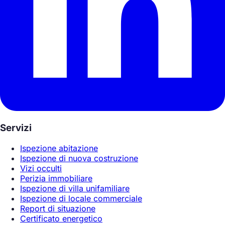
Servizi
Ispezione abitazione
Ispezione di nuova costruzione
Vizi occulti
Perizia immobiliare
Ispezione di villa unifamiliare
Ispezione di locale commerciale
Report di situazione
Certificato energetico