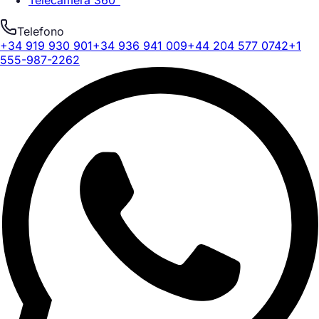
Telefono
+34 919 930 901
+34 936 941 009
+44 204 577 0742
+1
555-987-2262