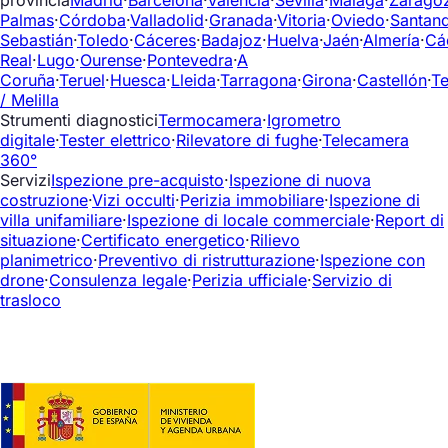
Palmas
·
Córdoba
·
Valladolid
·
Granada
·
Vitoria
·
Oviedo
·
Santan
Sebastián
·
Toledo
·
Cáceres
·
Badajoz
·
Huelva
·
Jaén
·
Almería
·
Cá
Real
·
Lugo
·
Ourense
·
Pontevedra
·
A
Coruña
·
Teruel
·
Huesca
·
Lleida
·
Tarragona
·
Girona
·
Castellón
·
Te
/ Melilla
Strumenti diagnostici
Termocamera
·
Igrometro
digitale
·
Tester elettrico
·
Rilevatore di fughe
·
Telecamera
360°
Servizi
Ispezione pre-acquisto
·
Ispezione di nuova
costruzione
·
Vizi occulti
·
Perizia immobiliare
·
Ispezione di
villa unifamiliare
·
Ispezione di locale commerciale
·
Report di
situazione
·
Certificato energetico
·
Rilievo
planimetrico
·
Preventivo di ristrutturazione
·
Ispezione con
drone
·
Consulenza legale
·
Perizia ufficiale
·
Servizio di
trasloco