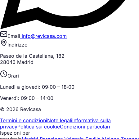
Email
info@revicasa.com
Indirizzo
Paseo de la Castellana, 182
28046 Madrid
Orari
Lunedì a giovedì: 09:00 – 18:00
Venerdì: 09:00 – 14:00
© 2026 Revicasa
Termini e condizioni
Note legali
Informativa sulla
privacy
Politica sui cookie
Condizioni particolari
Ispezioni per
provincia
Madrid
·
Barcelona
·
Valencia
·
Sevilla
·
Málaga
·
Zarago