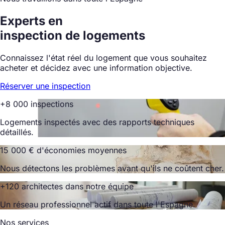
Experts en
inspection de logements
Connaissez l'état réel du logement que vous souhaitez
acheter et décidez avec une information objective.
Réserver une inspection
+8 000 inspections
Logements inspectés avec des rapports techniques
détaillés.
15 000 € d'économies moyennes
Nous détectons les problèmes avant qu'ils ne coûtent cher.
+120 architectes dans notre équipe
Un réseau professionnel actif dans toute l'Espagne.
Nos services