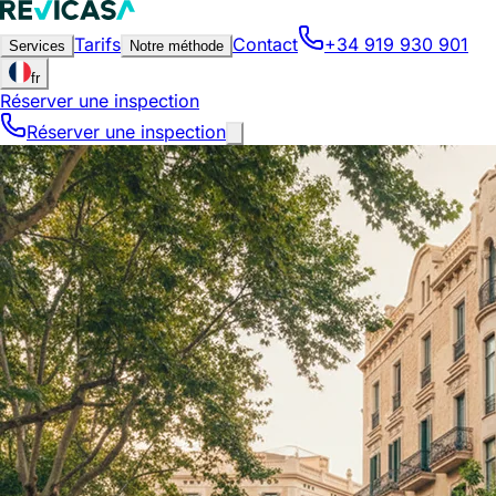
Tarifs
Contact
+34 919 930 901
Services
Notre méthode
fr
Réserver une inspection
Réserver une inspection